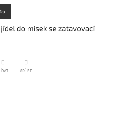
íku
jídel do misek se zatavovací
LÍDAT
SDÍLET