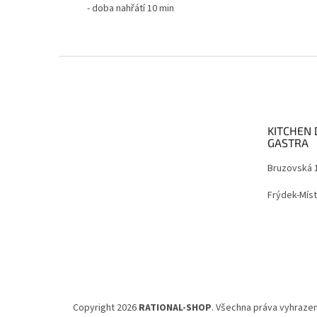
- doba nahřátí 10 min
Z
á
p
a
t
KITCHEN 
í
GASTRA
Bruzovská 
Frýdek-Míst
Copyright 2026
RATIONAL-SHOP
. Všechna práva vyhrazen