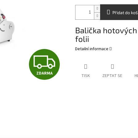
Přidat do koš
Balička hotových 
folii
Detailní informace
Z
ZDARMA
D
TISK
ZEPTAT SE
H
A
R