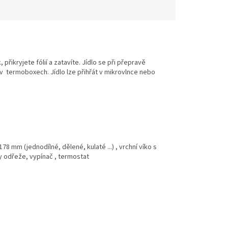
řikryjete fólií a zatavíte. Jídlo se při přepravě
v termoboxech. Jídlo lze přihřát v mikrovlnce nebo
mm (jednodílné, dělené, kulaté ...) , vrchní víko s
ky odřeže, vypínač , termostat