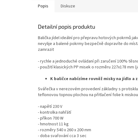
Popis
Diskuze
Detailní popis produktu
Balička jídel ideální pro přepravu hotových pokrmů jako
nevylije a balené pokrmy bezpečně dopravíte do místa
zamrazit
- rychle a jednoduché ovládaní při zaručení 100% těsno
- použití klasických PP misek o rozměru 227x178 mm (je
K baličce nabízíme rovněž misky na jídlo a 
Svářečka v nerezovém provedení základny s protiskluz
teflonovou topnou plochou na přitlačení folie k miskou
- napětí 230 V
- kontrolka nahřátí
- příkon 700 W
- hmotnost 11 kg
- rozměry 540 x 260 x 200 mm
- doba svařování cca 3 sec