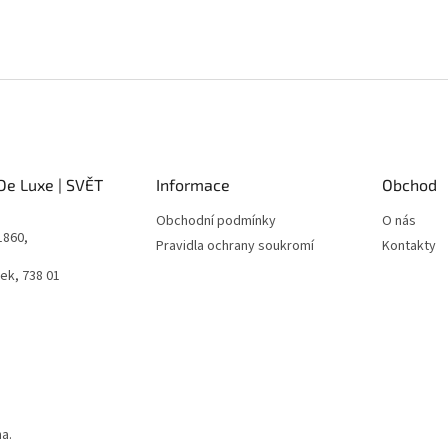
De Luxe | SVĚT
Informace
Obchod
Obchodní podmínky
O nás
1860,
Pravidla ochrany soukromí
Kontakty
ek, 738 01
a.