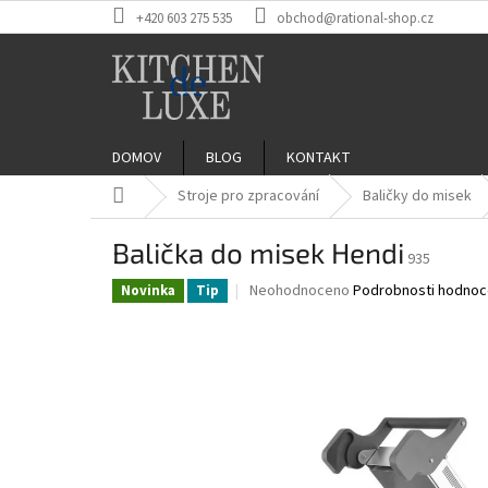
Přejít
+420 603 275 535
obchod@rational-shop.cz
na
obsah
DOMOV
BLOG
KONTAKT
Domů
Stroje pro zpracování
Baličky do misek
Balička do misek Hendi
935
Průměrné
Neohodnoceno
Podrobnosti hodnoc
Novinka
Tip
hodnocení
produktu
je
0,0
z
5
hvězdiček.