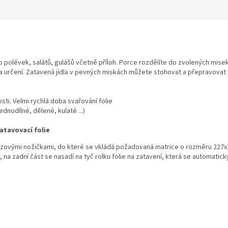
M
A
 polévek, salátů, gulášů včetně příloh. Porce rozdělíte do zvolených misek, p
 určení. Zatavená jídla v pevných miskách můžete stohovat a přepravovat 
sti. Velmi rychlá doba svařování folie
dnodílné, dělené, kulaté ...)
zatavovací folie
ovými nožičkami, do které se vkládá požadovaná matrice o rozměru 227x178 
, na zadní část se nasadí na tyč rolku folie na zatavení, která se automatic