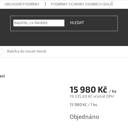
OBCHODNÍ PODMÍNKY
PODMÍNKY OCHRANY OSOBNÍCH ÚDAJŮ
HLEDAT
Balička do misek Hendi
ení
15 980 Kč
/ ks
19 335,80 Kč včetně DPH
Měrná
15 980 Kč / 1 ks
cena:
Objednáno