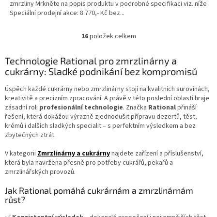
zmrzliny Mrkněte na popis produktu v podrobné specifikaci viz. níže
Speciální prodejní akce: 8.770,- Kč bez...
16
položek celkem
O
v
l
Technologie Rational pro zmrzlinárny a
á
cukrárny: Sladké podnikání bez kompromisů
d
a
Úspěch každé cukrárny nebo zmrzlinárny stojí na kvalitních surovinách,
c
kreativitě a precizním zpracování. A právě v této poslední oblasti hraje
í
zásadní roli
profesionální technologie
. Značka
Rational
přináší
p
řešení, která dokážou výrazně zjednodušit přípravu dezertů, těst,
r
krémů i dalších sladkých specialit – s perfektním výsledkem a bez
v
zbytečných ztrát.
k
y
V kategorii
Zmrzlinárny a cukrárny
najdete zařízení a příslušenství,
v
která byla navržena přesně pro potřeby cukrářů, pekařů a
ý
zmrzlinářských provozů.
p
i
Jak Rational pomáhá cukrárnám a zmrzlinárnám
s
růst?
u