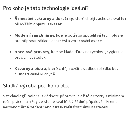
Pro koho je tato technologie ideální?
Řemeslné cukrárny a dortárny
, které chtějí zachovat kvalitu i
při vyšším objemu zakázek
Moderní zmrzlinárny
, kde je potřeba spolehlivá technologie
pro přípravu základních směsí a zpracování ovoce
Hotelové provozy
, kde se klade důraz na rychlost, hygienu a
precizní výsledek
Kavárny a bistra
, které chtějí rozšířit sladkou nabídku bez
nutnosti velké kuchyně
Sladká výroba pod kontrolou
S technologií Rational zvládnete připravit i složité dezerty s minimem
ruční práce – a vždy ve stejné kvalitě. Už žádné připalování krému,
nerovnoměrné pečení nebo ztráty kvůli špatnému nastavení.
Z
á