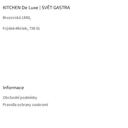
p
a
KITCHEN De Luxe | SVĚT GASTRA
t
Bruzovská 1860,
í
Frýdek-Místek, 738 01
Informace
Obchodní podmínky
Pravidla ochrany soukromí