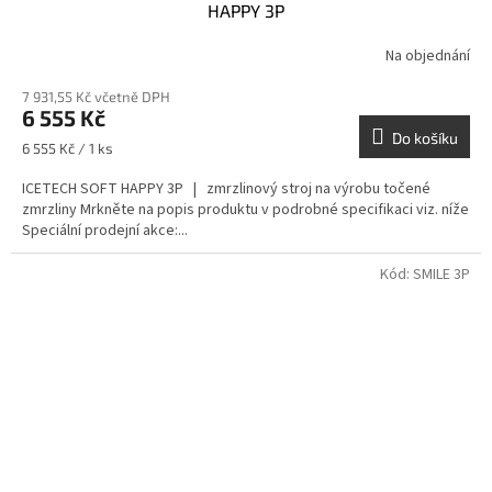
A
HAPPY 3P
R
Na objednání
M
7 931,55 Kč včetně DPH
6 555 Kč
A
Do košíku
Měrná
6 555 Kč / 1 ks
cena:
ICETECH SOFT HAPPY 3P | zmrzlinový stroj na výrobu točené
zmrzliny Mrkněte na popis produktu v podrobné specifikaci viz. níže
Speciální prodejní akce:...
Kód:
SMILE 3P