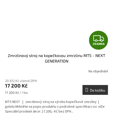
Z
ZDARMA
D
Zmrzlinový stroj na kopečkovou zmrzlinu MT5 - NEXT
A
GENERATION
R
Na objednání
M
20 812 Kč včetně DPH
17 200 Kč
A
Do košíku
Měrná
17 200 Kč / 1 ks
cena:
MT5 NEXT | zmrzlinový stroj na výrobu kopečkové zmrzliny |
gelata Mrkněte na popis produktu v podrobné specifikaci viz. níže
Speciální prodejní akce: 17.200,- Kč bez DPH...