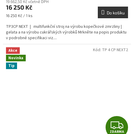
M
19 662,50 Kč včetně DPH
16 250 Kč
A
Do košíku
Měrná
16 250 Kč / 1 ks
cena:
TP3CP NEXT | multifunkční stroj na výrobu kopečkové zmrzliny |
gelata a na výrobu cukrářských výrobků Mrkněte na popis produktu
v podrobné specifikaci viz....
Kód:
TP 4 CP NEXT2
Akce
Novinka
Tip
Z
ZDARMA