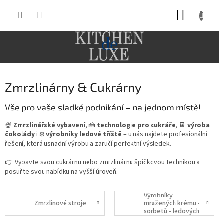
Přejít
NÁKUP
na
obsah
KOŠÍK
Zmrzlinárny & Cukrárny
Vše pro vaše sladké podnikání – na jednom místě!
🍨
Zmrzlinářské vybavení
, 🍰
technologie pro cukráře
, 🍫
výroba
čokolády
i ❄️
výrobníky ledové tříště
– u nás najdete profesionální
řešení, která usnadní výrobu a zaručí perfektní výsledek.
👉 Vybavte svou cukrárnu nebo zmrzlinárnu špičkovou technikou a
posuňte svou nabídku na vyšší úroveň.
Výrobníky
Zmrzlinové stroje
mražených krému -
sorbetů - ledových
tříští