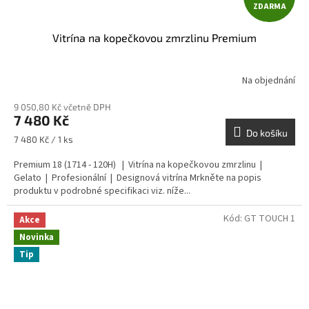
ZDARMA
D
Vitrína na kopečkovou zmrzlinu Premium
A
R
Na objednání
M
9 050,80 Kč včetně DPH
7 480 Kč
A
Do košíku
Měrná
7 480 Kč / 1 ks
cena:
Premium 18 (1714 - 120H) | Vitrína na kopečkovou zmrzlinu |
Gelato | Profesionální | Designová vitrína Mrkněte na popis
produktu v podrobné specifikaci viz. níže...
Kód:
GT TOUCH 1
Akce
Novinka
Tip