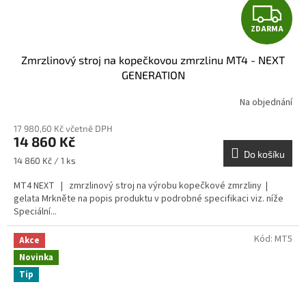
Z
ZDARMA
D
Zmrzlinový stroj na kopečkovou zmrzlinu MT4 - NEXT
A
GENERATION
R
Na objednání
M
17 980,60 Kč včetně DPH
14 860 Kč
A
Do košíku
Měrná
14 860 Kč / 1 ks
cena:
MT4 NEXT | zmrzlinový stroj na výrobu kopečkové zmrzliny |
gelata Mrkněte na popis produktu v podrobné specifikaci viz. níže
Speciální...
Kód:
MT5
Akce
Novinka
Tip