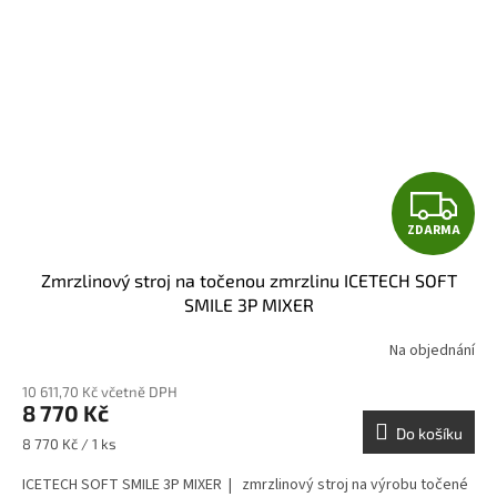
Z
ZDARMA
D
Zmrzlinový stroj na točenou zmrzlinu ICETECH SOFT
A
SMILE 3P MIXER
R
Na objednání
M
10 611,70 Kč včetně DPH
8 770 Kč
A
Do košíku
Měrná
8 770 Kč / 1 ks
cena:
ICETECH SOFT SMILE 3P MIXER | zmrzlinový stroj na výrobu točené