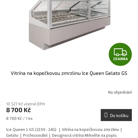
Z
ZDARMA
D
Vitrína na kopečkovou zmrzlinu Ice Queen Gelato GS
A
R
Na objednání
M
10 527 Kč včetně DPH
8 700 Kč
A
Do košíku
Měrná
8 700 Kč / 1 ks
cena:
Ice Queen 1 GS (2150 - 24G) | Vitrína na kopečkovou zmrzlinu |
Gelato | Profesionální | Designová vitrína Mrkněte na popis