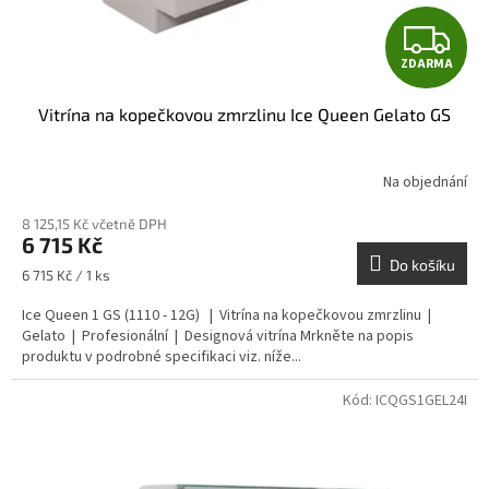
t
Z
ů
ZDARMA
D
Vitrína na kopečkovou zmrzlinu Ice Queen Gelato GS
A
R
Na objednání
M
8 125,15 Kč včetně DPH
6 715 Kč
A
Do košíku
Měrná
6 715 Kč / 1 ks
cena:
Ice Queen 1 GS (1110 - 12G) | Vitrína na kopečkovou zmrzlinu |
Gelato | Profesionální | Designová vitrína Mrkněte na popis
produktu v podrobné specifikaci viz. níže...
Kód:
ICQGS1GEL24I