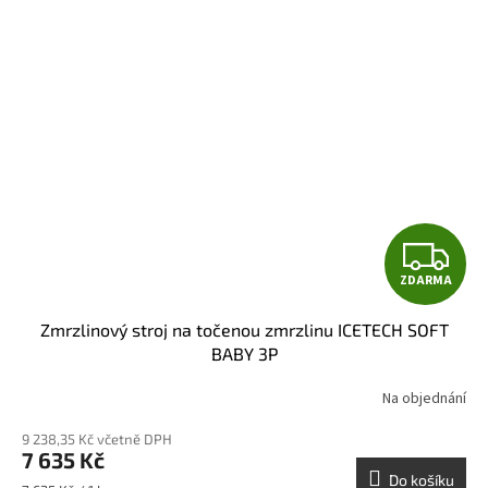
Z
ZDARMA
D
Zmrzlinový stroj na točenou zmrzlinu ICETECH SOFT
A
BABY 3P
R
Na objednání
M
9 238,35 Kč včetně DPH
7 635 Kč
A
Do košíku