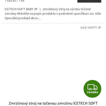
Měrná
7 635 Kč / 1 ks
cena:
ICETECH SOFT BABY 3P | zmrzlinový stroj na výrobu točené
zmrzliny Mrkněte na popis produktu v podrobné specifikaci viz. níže
Speciální prodejní akce:...
Kód:
HAPPY 3P
Z
ZDARMA
D
Zmrzlinový stroj na točenou zmrzlinu ICETECH SOFT