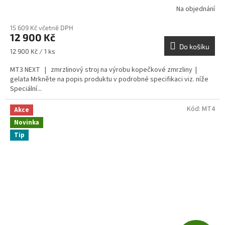
R
Na objednání
M
15 609 Kč včetně DPH
12 900 Kč
A
Do košíku
Měrná
12 900 Kč / 1 ks
cena:
MT3 NEXT | zmrzlinový stroj na výrobu kopečkové zmrzliny |
gelata Mrkněte na popis produktu v podrobné specifikaci viz. níže
Speciální...
Kód:
MT4
Akce
Novinka
Tip