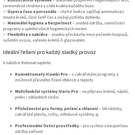
✅
Konzistentní výsledek
– dokonalé propečení i nejjemnějších těst,
rovnoměrná struktura a stálá kvalita každého kusu.
✅
Úspora času a personálu
– chytré funkce zajišťují automatizaci
mnoha kroků, čímž šetří čas a snižují potřebu dohledu.
✅
Maximální hygiena a bezpečnost
– snadná údržba, samočisticí
programy a splnění všech hygienických norem.
✅
Flexibilita v nabídce
– snadno přecházíte mezi pečením korpusů,
sušením ovoce, vařením krémů či glazováním.
Ideální řešení pro každý sladký provoz
V nabídce Rational najdete:
Konvektomaty iCombi Pro
– s cukrářskými programy a
možností přesného řízení vlhkosti a teploty
Multifunkční systémy iVario Pro
– na přípravu krémů, náplní,
polev i základních směsí
Příslušenství pro formy, pečení a chlazení
– GN nádoby,
cukrářské plechy, rošty, odtokové systémy aj.
Profesionální čisticí prostředky
– pro rychlou a bezpečnou
údržbu zařízení