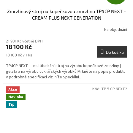
D
Zmrzlinový stroj na kopečkovou zmrzlinu TP4CP NEXT -
A
CREAM PLUS NEXT GENERATION
R
Na objednání
M
21 901 Kč včetně DPH
18 100 Kč
A
Do košíku
Měrná
18 100 Kč / 1 ks
cena:
TP4CP NEXT | multifunkční stroj na výrobu kopečkové zmrzliny |
gelata a na výrobu cukrářských výrobků Mrkněte na popis produktu
v podrobné specifikaci viz. níže Speciální...
Kód:
TP 5 CP NEXT2
Akce
Novinka
Tip