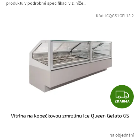
produktu v podrobné specifikaci viz. níže...
Kód:
ICQGS1GEL18I2
Z
ZDARMA
D
Vitrína na kopečkovou zmrzlinu Ice Queen Gelato GS
A
R
Na objednání