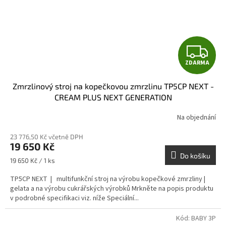
Z
ZDARMA
D
Zmrzlinový stroj na kopečkovou zmrzlinu TP5CP NEXT -
A
CREAM PLUS NEXT GENERATION
R
Na objednání
M
23 776,50 Kč včetně DPH
19 650 Kč
A
Do košíku
Měrná
19 650 Kč / 1 ks
cena:
TP5CP NEXT | multifunkční stroj na výrobu kopečkové zmrzliny |
gelata a na výrobu cukrářských výrobků Mrkněte na popis produktu
v podrobné specifikaci viz. níže Speciální...
Kód:
BABY 3P