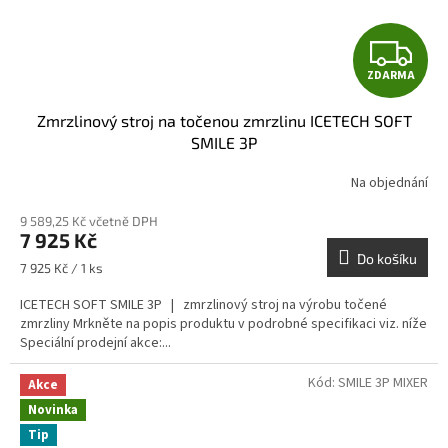
Z
ZDARMA
D
Zmrzlinový stroj na točenou zmrzlinu ICETECH SOFT
A
SMILE 3P
R
Na objednání
M
9 589,25 Kč včetně DPH
7 925 Kč
A
Do košíku
Měrná
7 925 Kč / 1 ks
cena:
ICETECH SOFT SMILE 3P | zmrzlinový stroj na výrobu točené
zmrzliny Mrkněte na popis produktu v podrobné specifikaci viz. níže
Speciální prodejní akce:...
Kód:
SMILE 3P MIXER
Akce
Novinka
Tip