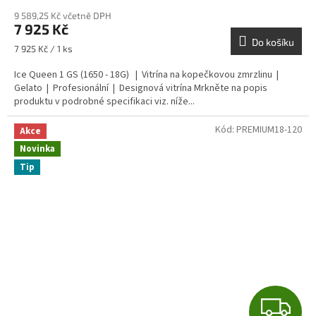
M
9 589,25 Kč včetně DPH
7 925 Kč
A
Do košíku
Měrná
7 925 Kč / 1 ks
cena:
Ice Queen 1 GS (1650 - 18G) | Vitrína na kopečkovou zmrzlinu |
Gelato | Profesionální | Designová vitrína Mrkněte na popis
produktu v podrobné specifikaci viz. níže...
Kód:
PREMIUM18-120
Akce
Novinka
Tip
Z