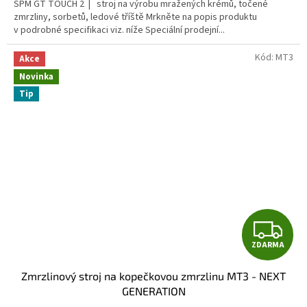
SPM GT TOUCH 2 | stroj na výrobu mražených krémů, točené
zmrzliny, sorbetů, ledové tříště Mrkněte na popis produktu
v podrobné specifikaci viz. níže Speciální prodejní...
Kód:
MT3
Akce
Novinka
Tip
Z
ZDARMA
D
Zmrzlinový stroj na kopečkovou zmrzlinu MT3 - NEXT
A
GENERATION