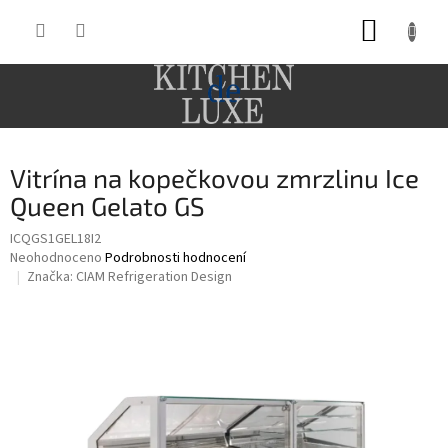
Přejít
NÁKUP
na
obsah
KOŠÍK
Vitrína na kopečkovou zmrzlinu Ice
Queen Gelato GS
ICQGS1GEL18I2
Průměrné
Neohodnoceno
Podrobnosti hodnocení
hodnocení
Značka:
CIAM Refrigeration Design
produktu
je
0,0
z
5
hvězdiček.