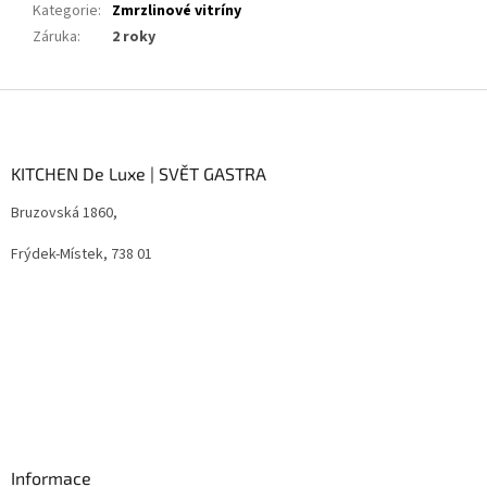
Kategorie
:
Zmrzlinové vitríny
Záruka
:
2 roky
Z
á
p
a
KITCHEN De Luxe | SVĚT GASTRA
t
Bruzovská 1860,
í
Frýdek-Místek, 738 01
Informace