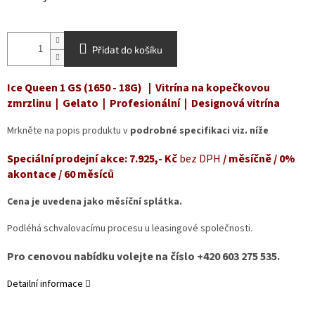
Přidat do košíku
Ice Queen 1 GS (1650 - 18G) | Vitrína na kopečkovou
zmrzlinu | Gelato | Profesionální | Designová vitrína
Mrkněte na popis produktu v
podrobné specifikaci viz. níže
Speciální prodejní akce
: 7
.925,- Kč
bez DPH
/ měsíčně / 0%
akontace / 60 měsíců
Cena je uvedena jako měsíční splátka.
Podléhá schvalovacímu procesu u leasingové společnosti.
Pro cenovou nabídku volejte na číslo +420 603 275 535.
Detailní informace