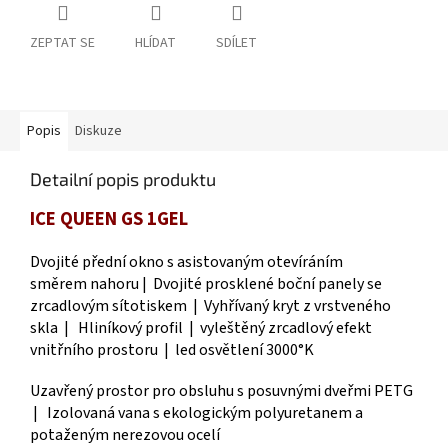
ZEPTAT SE
HLÍDAT
SDÍLET
Popis
Diskuze
Detailní popis produktu
ICE QUEEN GS 1GEL
Dvojité přední okno s asistovaným otevíráním
směrem nahoru | Dvojité prosklené boční panely se
zrcadlovým sítotiskem
| Vyhřívaný kryt z vrstveného
skla | Hliníkový profil | vyleštěný
zrcadlový efekt
vnitřního prostoru | led osvětlení 3000°K
Uzavřený prostor pro obsluhu s posuvnými dveřmi PETG
| Izolovaná vana
s ekologickým polyuretanem a
potaženým nerezovou ocelí