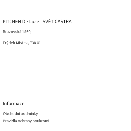
l
Z
á
á
d
p
a
a
KITCHEN De Luxe | SVĚT GASTRA
c
t
í
Bruzovská 1860,
í
p
r
Frýdek-Místek, 738 01
v
k
y
v
ý
p
i
s
u
Informace
Obchodní podmínky
Pravidla ochrany soukromí