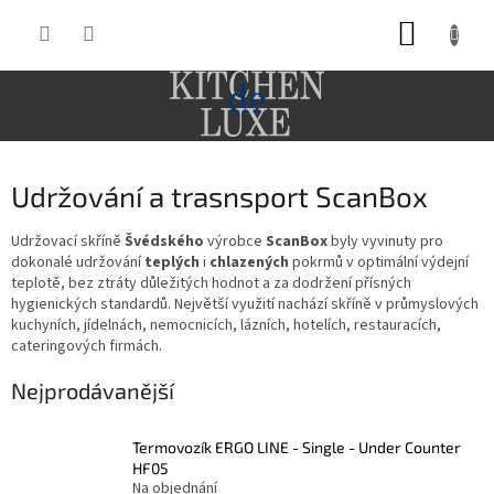
Přejít
NÁKUP
na
obsah
KOŠÍK
Udržování a trasnsport ScanBox
Udržovací skříně
Švédského
výrobce
ScanBox
byly vyvinuty pro
dokonalé udržování
teplých
i
chlazených
pokrmů v optimální výdejní
teplotě, bez ztráty důležitých hodnot a za dodržení přísných
hygienických standardů. Největší využití nachází skříně v průmyslových
kuchyních, jídelnách, nemocnicích, lázních, hotelích, restauracích,
cateringových firmách.
Nejprodávanější
Termovozík ERGO LINE - Single - Under Counter
HF05
Na objednání