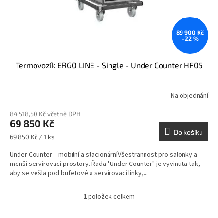
u
k
t
ů
89 900 Kč
–22 %
Termovozík ERGO LINE - Single - Under Counter HF05
Na objednání
84 518,50 Kč včetně DPH
69 850 Kč
Do košíku
Měrná
69 850 Kč / 1 ks
cena:
Under Counter – mobilní a stacionárníVšestrannost pro salonky a
menší servírovací prostory. Řada "Under Counter" je vyvinuta tak,
aby se vešla pod bufetové a servírovací linky,...
1
položek celkem
O
v