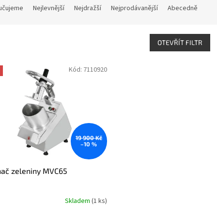
učujeme
Nejlevnější
Nejdražší
Nejprodávanější
Abecedně
OTEVŘÍT FILTR
Kód:
7110920
19 900 Kč
–10 %
hač zeleniny MVC65
Skladem
(1 ks)