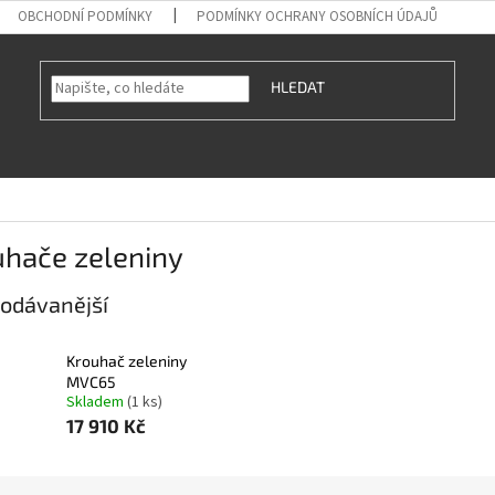
OBCHODNÍ PODMÍNKY
PODMÍNKY OCHRANY OSOBNÍCH ÚDAJŮ
HLEDAT
uhače zeleniny
odávanější
Krouhač zeleniny
MVC65
Skladem
(1 ks)
17 910 Kč