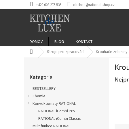
Přejít
+420 603 275 535
obchod@rational-shop.cz
na
obsah
DOMOV
BLOG
KONTAKT
Domů
Stroje pro zpracování
Krouhače zeleniny
P
Kro
o
Přeskočit
s
Kategorie
kategorie
Nejpr
t
r
BESTSELLERY
a
Chemie
n
Konvektomaty RATIONAL
n
í
RATIONAL iCombi Pro
p
RATIONAL iCombi Classic
a
Multifunkce RATIONAL
Ř