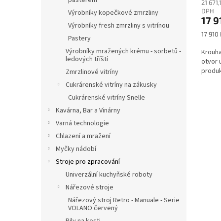
pasterem
21 671
DPH
Výrobníky kopečkové zmrzliny
17 9
Výrobníky fresh zmrzliny s vitrínou
Měrná
17 910 
Pastery
cena:
Výrobníky mražených krému - sorbetů -
Krouha
ledových tříští
otvor 
produk
Zmrzlinové vitríny
Cukrárenské vitríny na zákusky
Cukrárenské vitríny Snelle
Kavárna, Bar a Vinárny
Varná technologie
Chlazení a mražení
Myčky nádobí
Stroje pro zpracování
Univerzální kuchyňské roboty
Nářezové stroje
Nářezový stroj Retro - Manuale - Serie
VOLANO červený