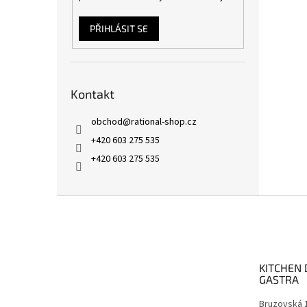
PŘIHLÁSIT SE
Kontakt
obchod
@
rational-shop.cz
+420 603 275 535
+420 603 275 535
Z
á
p
a
t
KITCHEN 
í
GASTRA
Bruzovská 