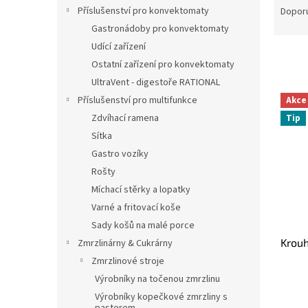
n
a
Příslušenství pro konvektomaty
Dopor
e
z
Gastronádoby pro konvektomaty
l
e
Udící zařízení
n
Ostatní zařízení pro konvektomaty
í
UltraVent - digestoře RATIONAL
p
V
r
Příslušenství pro multifunkce
Akce
ý
o
Zdvíhací ramena
Tip
p
d
Sítka
i
u
s
Gastro vozíky
k
p
Rošty
t
r
Míchací stěrky a lopatky
ů
o
Varné a fritovací koše
d
Sady košů na malé porce
u
Krou
k
Zmrzlinárny & Cukrárny
t
Zmrzlinové stroje
ů
Výrobníky na točenou zmrzlinu
Výrobníky kopečkové zmrzliny s