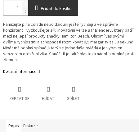
Přidat do košíku
Namixujte piña coladu nebo daiquiri ještě rychleji a ve správné
konzistenci! Vyzkoušejte sílu inovativní verze Bar Blenderu, který patří
mezi nejlepší produkty značky Hamilton Beach. Ohromí vás svými
dvěma rychlostmi a schopností rozmixovat 0,5 margarity za 30 sekund.
Mixér má odolný spínač, který se jednoduše ovládá a je vybaven
senzorem otevření víka. Součástí je také plastová nádoba odolná proti
zlomení.
Detailní informace
ZEPTAT SE
HLÍDAT
SDÍLET
Popis
Diskuze