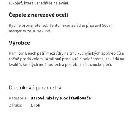
rukojeť, která usnadňuje nalévání.
Čepele z nerezové oceli
Rychle prořízněte led. Tento mixér zvládne připravit 500 ml
margarity za 30 sekund.
Výrobce
Hamilton Beach patří mezi lídry na trhu kuchyňských spotřebičů a
ročně prodá kolem 34 milionů produktů. Společnost si zakládá na
kvalitě, širokých možnostech a perfektní zákaznické péči.
Doplňkové parametry
Kategorie
:
Barové mixéry & odšťavňovače
Záruka
:
1 rok
Z
á