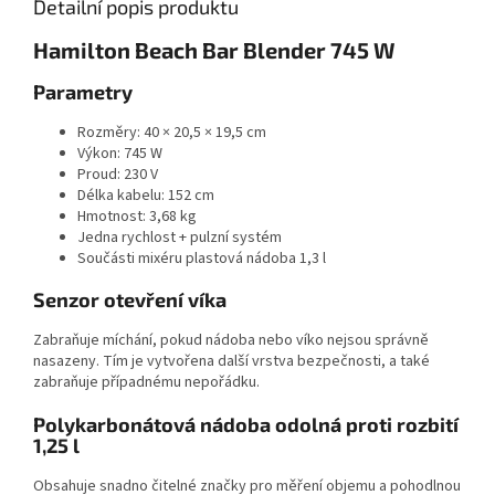
Detailní popis produktu
Hamilton Beach Bar Blender 745 W
Parametry
Rozměry: 40 × 20,5 × 19,5 cm
Výkon: 745 W
Proud: 230 V
Délka kabelu: 152 cm
Hmotnost: 3,68 kg
Jedna rychlost + pulzní systém
Součásti mixéru plastová nádoba 1,3 l
Senzor otevření víka
Zabraňuje míchání, pokud nádoba nebo víko nejsou správně
nasazeny. Tím je vytvořena další vrstva bezpečnosti, a také
zabraňuje případnému nepořádku.
Polykarbonátová nádoba odolná proti rozbití
1,25 l
Obsahuje snadno čitelné značky pro měření objemu a pohodlnou