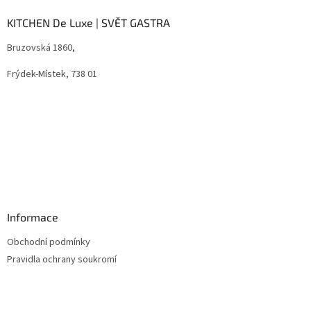
p
a
KITCHEN De Luxe | SVĚT GASTRA
t
Bruzovská 1860,
í
Frýdek-Místek, 738 01
Informace
Obchodní podmínky
Pravidla ochrany soukromí