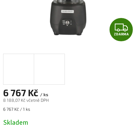
Z
ZDARMA
D
A
R
M
A
6 767 Kč
/ ks
8 188,07 Kč včetně DPH
Měrná
6 767 Kč / 1 ks
cena:
Skladem