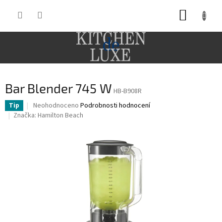
Přejít
NÁKUP
na
obsah
KOŠÍK
Bar Blender 745 W
HB-B908R
Průměrné
Neohodnoceno
Podrobnosti hodnocení
Tip
hodnocení
Značka:
Hamilton Beach
produktu
je
0,0
z
5
hvězdiček.