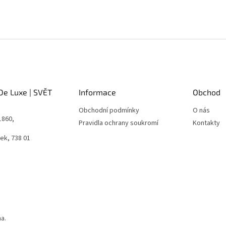
De Luxe | SVĚT
Informace
Obchod
Obchodní podmínky
O nás
1860,
Pravidla ochrany soukromí
Kontakty
ek, 738 01
a.