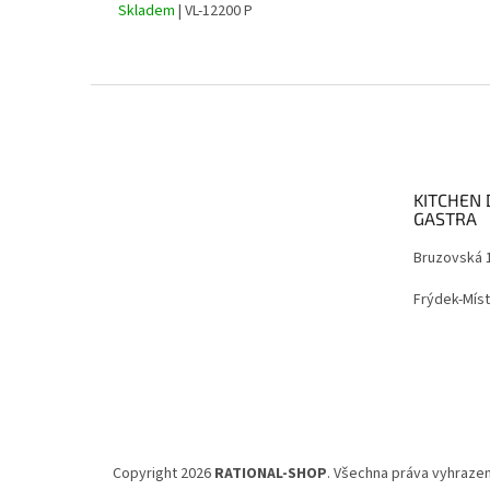
Skladem
| VL-12200 P
Z
á
p
a
t
KITCHEN 
í
GASTRA
Bruzovská 
Frýdek-Míst
Copyright 2026
RATIONAL-SHOP
. Všechna práva vyhrazen