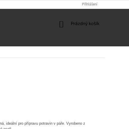
Přihlášení
NÁKUPNÍ
Prázdný košík
KOŠÍK
ná, ideální pro přípravu potravin v páře. Vyrobeno z
lé oceli.