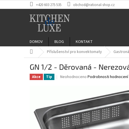
Přejít
+420 603 275 535
obchod@rational-shop.cz
na
obsah
DOMOV
BLOG
KONTAKT
Domů
Příslušenství pro konvektomaty
Gastron
GN 1/2 - Děrovaná - Nerezov
Průměrné
Neohodnoceno
Podrobnosti hodnocení
Akce
Tip
hodnocení
produktu
je
0,0
z
5
hvězdiček.