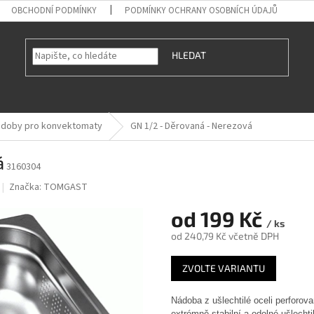
OBCHODNÍ PODMÍNKY
PODMÍNKY OCHRANY OSOBNÍCH ÚDAJŮ
HLEDAT
ádoby pro konvektomaty
GN 1/2 - Děrovaná - Nerezová
á
3160304
Značka:
TOMGAST
od
199 Kč
/ ks
od
240,79 Kč
včetně DPH
Měrná
ZVOLTE VARIANTU
cena:
Nádoba z ušlechtilé oceli perforova
extrémně stabilní a odolné ušlechti