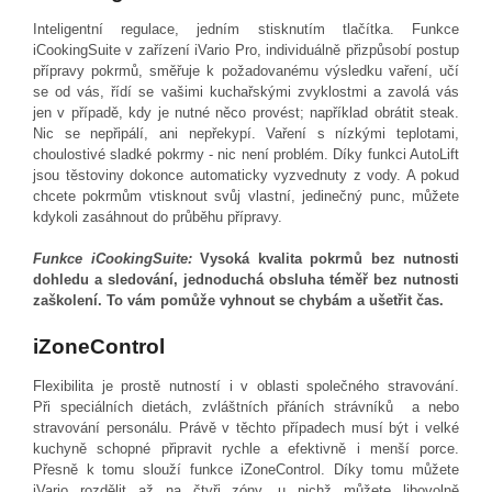
Inteligentní regulace, jedním stisknutím tlačítka. Funkce
iCookingSuite v zařízení iVario Pro, individuálně přizpůsobí postup
přípravy pokrmů, směřuje k požadovanému výsledku vaření, učí
se od vás, řídí se vašimi kuchařskými zvyklostmi a zavolá vás
jen v případě, kdy je nutné něco provést; například obrátit steak.
Nic se nepřipálí, ani nepřekypí. Vaření s nízkými teplotami,
choulostivé sladké pokrmy - nic není problém. Díky funkci AutoLift
jsou těstoviny dokonce automaticky vyzvednuty z vody. A pokud
chcete pokrmům vtisknout svůj vlastní, jedinečný punc, můžete
kdykoli zasáhnout do průběhu přípravy.
Funkce iCookingSuite:
Vysoká kvalita pokrmů bez nutnosti
dohledu a sledování, jednoduchá obsluha téměř bez nutnosti
zaškolení. To vám pomůže vyhnout se chybám a ušetřit čas.
iZoneControl
Flexibilita je prostě nutností i v oblasti společného stravování.
Při speciálních dietách, zvláštních přáních strávníků a nebo
stravování personálu. Právě v těchto případech musí být i velké
kuchyně schopné připravit rychle a efektivně i menší porce.
Přesně k tomu slouží funkce iZoneControl. Díky tomu můžete
iVario rozdělit až na čtyři zóny, u nichž můžete libovolně