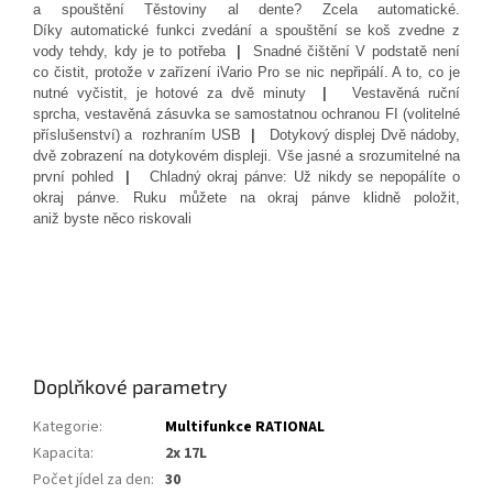
a spouštění Těstoviny al dente? Zcela automatické.
Díky automatické funkci zvedání a spouštění se koš zvedne z
vody tehdy, kdy je to potřeba
|
Snadné čištění V podstatě není
co čistit, protože v zařízení iVario Pro se nic nepřipálí. A to, co je
nutné vyčistit, je hotové za dvě minuty
|
Vestavěná ruční
sprcha, vestavěná zásuvka se samostatnou ochranou FI (volitelné
příslušenství) a rozhraním USB
|
Dotykový displej Dvě nádoby,
dvě zobrazení na dotykovém displeji. Vše jasné a srozumitelné na
první pohled
|
Chladný okraj pánve: Už nikdy se nepopálíte o
okraj pánve. Ruku můžete na okraj pánve klidně položit,
aniž byste něco riskovali
Doplňkové parametry
Kategorie
:
Multifunkce RATIONAL
Kapacita
:
2x 17L
Počet jídel za den
:
30