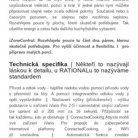
uzpůsobovat velikost, pozici a tvar. V jedné pánvi nyní můžete
připravovat stejné nebo zcela odlišné pokrmy. Současně nebo s
časovým posunem, se stejnou nebo rozdílnou teplotou.
Rozehřejete pouze ty plochy, které skutečně potřebujete. Tak
ušetříte energii a celou řadu dalšího kuchyňského vybavení.
iZoneControl:
Rozehřejete pouze tu část dna pánve, kterou
skutečně potřebujete. Pro vyšší účinnost a flexibilitu. I pro
přípravu malých porcí.
Technická specifika
| Někteří to nazývají
láskou k detailu, u RATIONALu to nazýváme
standardem
Přívod a odtok vody - naplňte nádobu vodou pomocí přívodu vody
s přesností na litry. A pomocí integrovaného odtoku vody ji
opět vyprázdněte
|
Nastavení výšky (příslušenství) - výšku
podstavce u zařízení iVario Pro 2-S i samostatně stojící zařízení
lze upravit až o 200 mm za 16 sekund. Přizpůsobí se
tak každému, kdo je obsluhuje
|
ConnectedCooking Abyste mohli
své zařízení iVario Pro propojit do zabezpečené
internetové platformy ConnectedCooking, je WiFi
již vestavěna
|
Automatická funkce zvedání