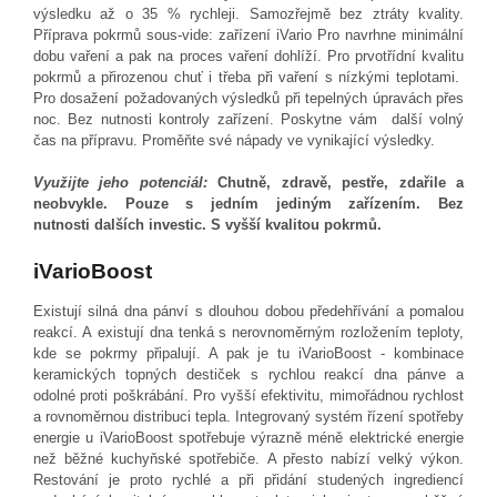
výsledku až o 35 % rychleji. Samozřejmě bez ztráty kvality.
Příprava pokrmů sous-vide: zařízení iVario Pro navrhne minimální
dobu vaření a pak na proces vaření dohlíží. Pro prvotřídní kvalitu
pokrmů a přirozenou chuť i třeba při vaření s nízkými teplotami.
Pro dosažení požadovaných výsledků při tepelných úpravách přes
noc. Bez nutnosti kontroly zařízení. Poskytne vám další volný
čas na přípravu. Proměňte své nápady ve vynikající výsledky.
Využijte jeho potenciál:
Chutně, zdravě, pestře, zdařile a
neobvykle. Pouze s jedním jediným zařízením. Bez
nutnosti dalších investic. S vyšší kvalitou pokrmů.
iVarioBoost
Existují silná dna pánví s dlouhou dobou předehřívání a pomalou
reakcí. A existují dna tenká s nerovnoměrným rozložením teploty,
kde se pokrmy připalují. A pak je tu iVarioBoost - kombinace
keramických topných destiček s rychlou reakcí dna pánve a
odolné proti poškrábání. Pro vyšší efektivitu, mimořádnou rychlost
a rovnoměrnou distribuci tepla. Integrovaný systém řízení spotřeby
energie u iVarioBoost spotřebuje výrazně méně elektrické energie
než běžné kuchyňské spotřebiče. A přesto nabízí velký výkon.
Restování je proto rychlé a při přidání studených ingrediencí