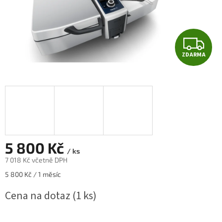
Z
ZDARMA
D
A
R
M
A
5 800 Kč
/ ks
7 018 Kč včetně DPH
Měrná
5 800 Kč / 1 měsíc
cena:
Cena na dotaz
(1 ks)