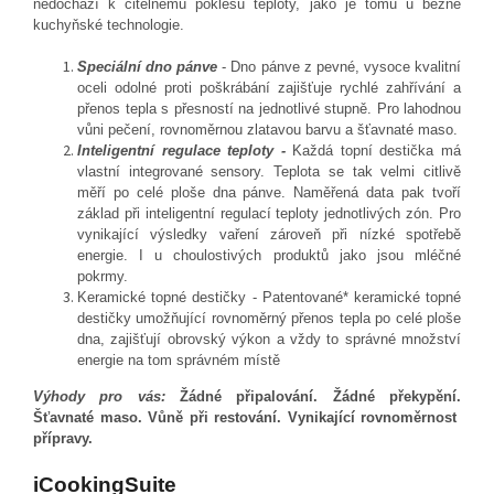
nedochází k citelnému poklesu teploty, jako je tomu u běžné
kuchyňské technologie.
Speciální dno pánve
- Dno pánve z pevné, vysoce kvalitní
oceli odolné proti poškrábání zajišťuje rychlé zahřívání a
přenos tepla s přesností na jednotlivé stupně. Pro lahodnou
vůni pečení, rovnoměrnou zlatavou barvu a šťavnaté maso.
Inteligentní regulace teploty -
Každá topní destička má
vlastní integrované sensory. Teplota se tak velmi citlivě
měří po celé ploše dna pánve. Naměřená data pak tvoří
základ při inteligentní regulací teploty jednotlivých zón. Pro
vynikající výsledky vaření zároveň při nízké spotřebě
energie. I u choulostivých produktů jako jsou mléčné
pokrmy.
Keramické topné destičky - Patentované* keramické topné
destičky umožňující rovnoměrný přenos tepla po celé ploše
dna, zajišťují obrovský výkon a vždy to správné množství
energie na tom správném místě
Výhody pro vás:
Žádné připalování. Žádné překypění.
Šťavnaté maso. Vůně při restování. Vynikající rovnoměrnost
přípravy.
iCookingSuite