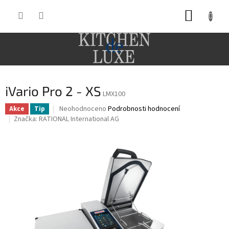
Přejít
NÁKUP
na
obsah
KOŠÍK
iVario Pro 2 - XS
LMX100
Průměrné
Neohodnoceno
Podrobnosti hodnocení
Akce
Tip
hodnocení
Značka:
RATIONAL International AG
produktu
je
0,0
z
5
hvězdiček.