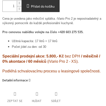
Přidat do košíku
Cena je uvedena jako měsíční splátka. iVario Pro 2 je n
epostradatelný a
výkonný pomocník do každé profesionální kuchyně.
Pro cenovou nabídku volejte na číslo +420 603 275 535.
Užitná kapacita: 17 litrů + 17 litrů
Počet jídel za den: od 30
Speciální prodejní akce
: 5
.800,- Kč
bez DPH
/ měsíčně /
0% akontace / 60 měsíců
(iVario Pro 2 - XS).
Podléhá schvalovacímu procesu u leasingové společnosti.
Detailní informace
ZEPTAT SE
HLÍDAT
SDÍLET