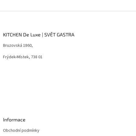
Z
á
p
a
KITCHEN De Luxe | SVĚT GASTRA
t
Bruzovská 1860,
í
Frýdek-Místek, 738 01
Informace
Obchodní podmínky