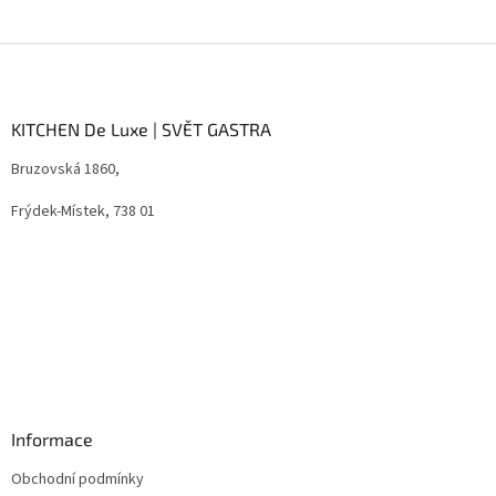
Z
á
p
a
KITCHEN De Luxe | SVĚT GASTRA
t
Bruzovská 1860,
í
Frýdek-Místek, 738 01
Informace
Obchodní podmínky