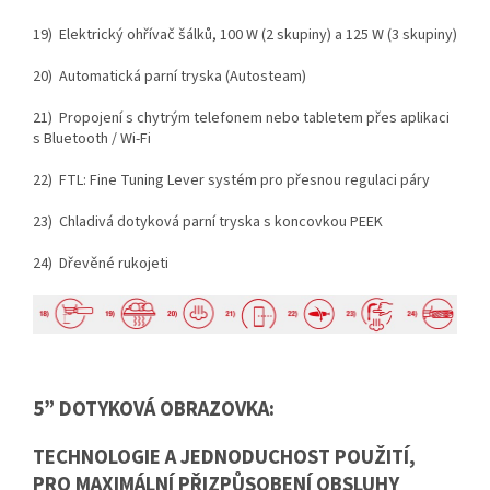
19) Elektrický ohřívač šálků, 100 W (2 skupiny) a 125 W (3 skupiny)
20) Automatická parní tryska (Autosteam)
21) Propojení s chytrým telefonem nebo tabletem přes aplikaci
s Bluetooth / Wi-Fi
22) FTL: Fine Tuning Lever systém pro přesnou regulaci páry
23) Chladivá dotyková parní tryska s koncovkou PEEK
24) Dřevěné rukojeti
5” DOTYKOVÁ OBRAZOVKA:
TECHNOLOGIE A JEDNODUCHOST POUŽITÍ,
PRO MAXIMÁLNÍ PŘIZPŮSOBENÍ OBSLUHY