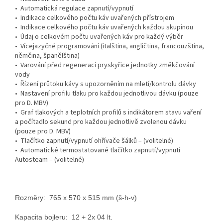
• Automatická regulace zapnutí/vypnutí
• Indikace celkového počtu káv uvařených přístrojem
• Indikace celkového počtu káv uvařených každou skupinou
• Údaj o celkovém počtu uvařených káv pro každý výběr
• Vícejazyčné programování (italština, angličtina, francouzština,
němčina, španělština)
• Varování před regenerací pryskyřice jednotky změkčování
vody
• Řízení průtoku kávy s upozorněním na mletí/kontrolu dávky
• Nastavení profilu tlaku pro každou jednotlivou dávku (pouze
pro D. MBV)
• Graf tlakových a teplotních profilů s indikátorem stavu vaření
a počítadlo sekund pro každou jednotlivě zvolenou dávku
(pouze pro D. MBV)
• Tlačítko zapnutí/vypnutí ohřívače šálků – (volitelné)
• Automatické termostatované tlačítko zapnutí/vypnutí
Autosteam – (volitelné)
Rozměry: 765 x 570 x 515 mm (š-h-v)
Kapacita bojleru: 12 + 2x 04 lt.