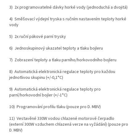
3) 2x programovatelné dávky horké vody (jednoduchá a dvojitá)
4) Směšovací výdejní tryska s ručním nastavením teploty horké
vody
5) 2x ruční pákové parní trysky
6) Jednoskupinový ukazatel teploty a tlaku bojleru
7) Zobrazení teploty a tlaku parního/horkovodního bojleru
8) Automatická elektronická regulace teploty pro každou
jednotlivou skupinu (+/-0,1°C)
9) Automatická elektronická regulace teploty pro
parní/horkovodní bojler (+/-1°C)
10) Programování profilu tlaku (pouze pro D. MBV)
11) Vestavěné 330W vodou chlazené motorové čerpadlo
(externí 300W vzduchem chlazená verze na vyžádání) (pouze pro
D. MBV)