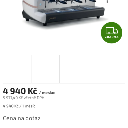
Z
ZDARMA
D
A
R
M
A
4 940 Kč
/ mesiac
5 977,40 Kč včetně DPH
Měrná
4 940 Kč / 1 měsíc
cena:
Cena na dotaz