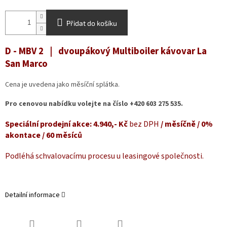
Přidat do košíku
D - MBV 2 | dvoupákový Multiboiler kávovar La
San Marco
Cena je uvedena jako měsíční splátka.
Pro cenovou nabídku volejte na číslo +420 603 275 535.
Speciální prodejní akce
:
4.940,- Kč
bez DPH
/ měsíčně / 0%
akontace / 60 měsíců
Podléhá schvalovacímu procesu u leasingové společnosti.
Detailní informace