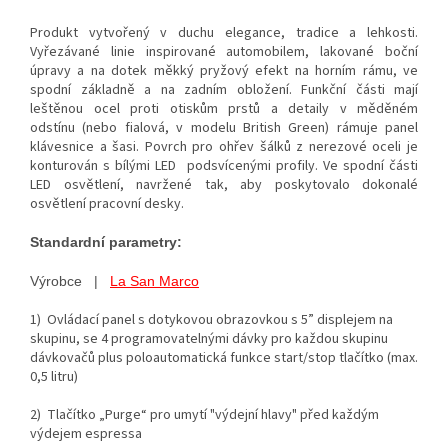
Produkt vytvořený v duchu elegance, tradice a lehkosti.
Vyřezávané linie inspirované automobilem, lakované boční
úpravy a na dotek měkký pryžový efekt na horním rámu, ve
spodní základně a na zadním obložení. Funkční části mají
leštěnou ocel proti otiskům prstů a detaily v měděném
odstínu (nebo fialová, v modelu British Green) rámuje panel
klávesnice a šasi. Povrch pro ohřev šálků z nerezové oceli je
konturován s bílými LED podsvícenými profily. Ve spodní části
LED osvětlení, navržené tak, aby poskytovalo dokonalé
osvětlení pracovní desky.
Standardní parametry:
Výrobce |
La San Marco
1) Ovládací panel s dotykovou obrazovkou s 5” displejem na
skupinu, se 4 programovatelnými dávky pro každou skupinu
dávkovačů plus poloautomatická funkce start/stop tlačítko (max.
0,5 litru)
2) Tlačítko „Purge“ pro umytí "výdejní hlavy" před každým
výdejem espressa