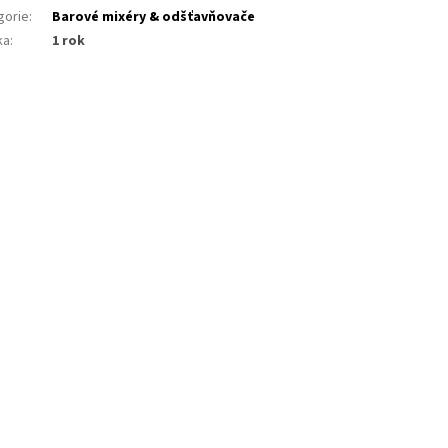
gorie
:
Barové mixéry & odšťavňovače
ka
:
1 rok