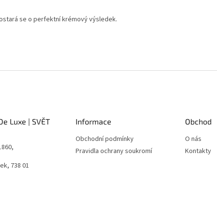
stará se o perfektní krémový výsledek.
De Luxe | SVĚT
Informace
Obchod
Obchodní podmínky
O nás
1860,
Pravidla ochrany soukromí
Kontakty
ek, 738 01