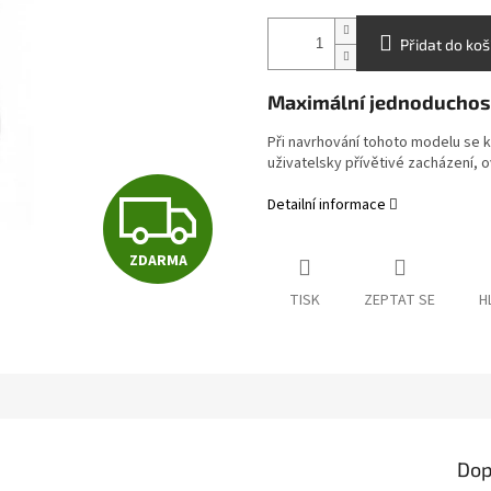
Přidat do koš
Maximální jednoduchos
Při navrhování tohoto modelu se 
uživatelsky přívětivé zacházení, o
Z
Detailní informace
ZDARMA
D
TISK
ZEPTAT SE
H
A
R
Dop