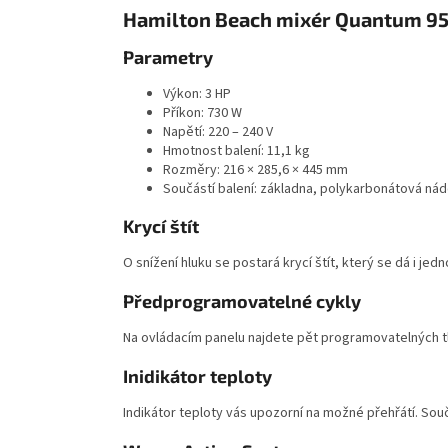
Hamilton Beach mixér Quantum 95
Parametry
Výkon: 3 HP
Příkon: 730 W
Napětí: 220 – 240 V
Hmotnost balení: 11,1 kg
Rozměry: 216 × 285,6 × 445 mm
Součástí balení: základna, polykarbonátová nádob
Krycí štít
O snížení hluku se postará krycí štít, který se dá i j
Předprogramovatelné cykly
Na ovládacím panelu najdete pět programovatelných tl
Inidikátor teploty
Indikátor teploty vás upozorní na možné přehřátí. Souč