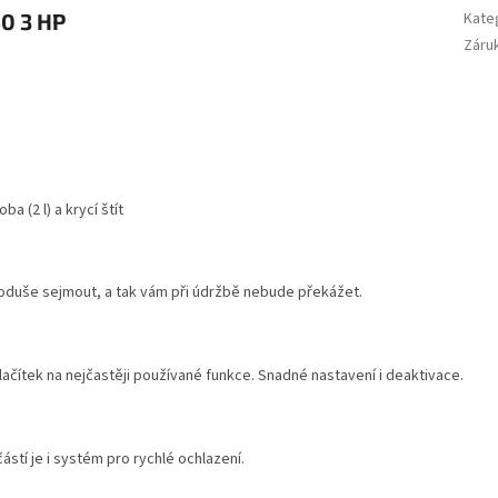
M
0 3 HP
Kate
Záru
A
a (2 l) a krycí štít
ednoduše sejmout, a tak vám při údržbě nebude překážet.
ačítek na nejčastěji používané funkce. Snadné nastavení i deaktivace.
ástí je i systém pro rychlé ochlazení.