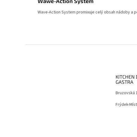
Wawe-Action System
Wave-Action System promixuje celý obsah nádoby a po
Z
á
p
a
t
KITCHEN 
í
GASTRA
Bruzovská 
Frýdek-Míst