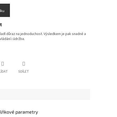
íku
t
kladl důraz na jednoduchost. Výsledkem je pak snadné a
vládání i údržba.
LÍDAT
SDÍLET
lňkové parametry