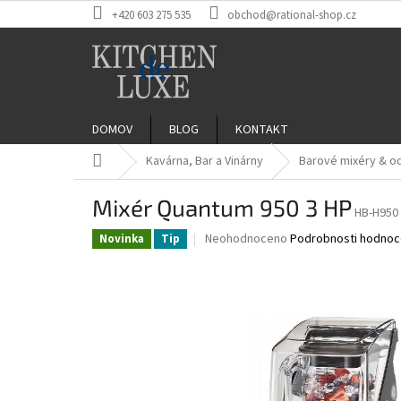
Přejít
+420 603 275 535
obchod@rational-shop.cz
na
obsah
DOMOV
BLOG
KONTAKT
Domů
Kavárna, Bar a Vinárny
Barové mixéry & 
Mixér Quantum 950 3 HP
HB-H950
Průměrné
Neohodnoceno
Podrobnosti hodnoc
Novinka
Tip
hodnocení
produktu
je
0,0
z
5
hvězdiček.