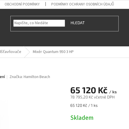
OBCHODNÍ PODMÍNKY
PODMÍNKY OCHRANY OSOBNÍCH ÚDAJŮ
HLEDAT
odšťavňovače
Mixér Quantum 950 3 HP
ení
Značka:
Hamilton Beach
65 120 Kč
/ ks
78 795,20 Kč včetně DPH
Měrná
65 120 Kč / 1 ks
cena:
Skladem