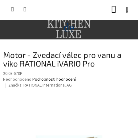
Přejít
NÁKUP
na
obsah
KOŠÍK
Motor - Zvedací válec pro vanu a
víko RATIONAL iVARIO Pro
20.03.678P
Průměrné
Neohodnoceno
Podrobnosti hodnocení
hodnocení
Značka:
RATIONAL International AG
produktu
je
0,0
z
5
hvězdiček.