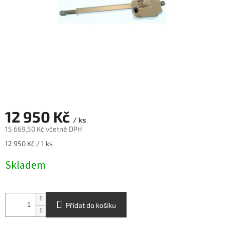
12 950 Kč
/ ks
15 669,50 Kč včetně DPH
Měrná
12 950 Kč / 1 ks
cena:
Skladem
Přidat do košíku