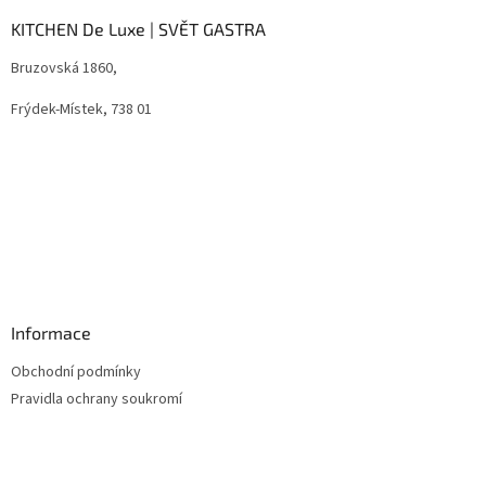
p
a
KITCHEN De Luxe | SVĚT GASTRA
t
Bruzovská 1860,
í
Frýdek-Místek, 738 01
Informace
Obchodní podmínky
Pravidla ochrany soukromí