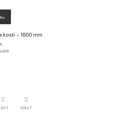
íku
na kosti – 1800 mm
ti
užití
LÍDAT
SDÍLET