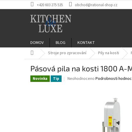
Přejít
+420 603 275 535
obchod@rational-shop.cz
na
obsah
DOMOV
BLOG
KONTAKT
Domů
Stroje pro zpracování
Pily na kosti
Pásová pila na kosti 1800 A-
Průměrné
Neohodnoceno
Podrobnosti hodnoc
Novinka
Tip
hodnocení
produktu
je
0,0
z
5
hvězdiček.