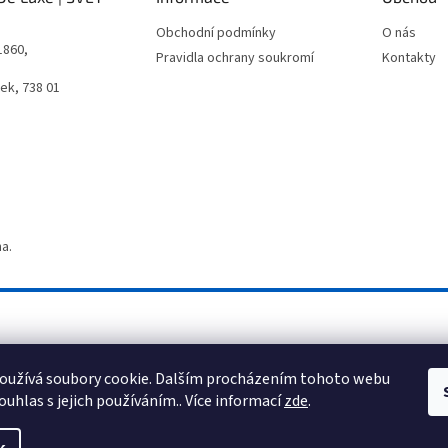
Obchodní podmínky
O nás
1860,
Pravidla ochrany soukromí
Kontakty
ek, 738 01
a.
oužívá soubory cookie. Dalším procházením tohoto webu
ouhlas s jejich používáním.. Více informací
zde
.