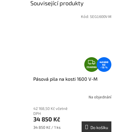
Související produkty
Kód:
SEG1600V-M
Z
42 500
Kč
ZDARMA
D
–18 %
A
Pásová pila na kosti 1600 V-M
R
M
A
Na objednání
42 168,50 Kč včetně
DPH
34 850 Kč
Měrná
34 850 Kč / 1 ks
Do košíku
cena: