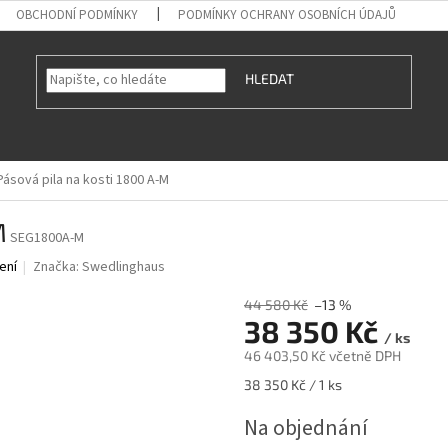
OBCHODNÍ PODMÍNKY
PODMÍNKY OCHRANY OSOBNÍCH ÚDAJŮ
HLEDAT
Pásová pila na kosti 1800 A-M
M
SEG1800A-M
ení
Značka:
Swedlinghaus
44 580 Kč
–13 %
38 350 Kč
/ ks
46 403,50 Kč včetně DPH
Měrná
38 350 Kč / 1 ks
cena:
Na objednání