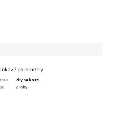
lňkové parametry
gorie
:
Pily na kosti
ka
:
2 roky