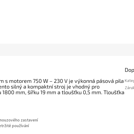
Dop
 mm s motorem 750 W – 230 V je výkonná pásová pila
Kate
Tento silný a kompaktní stroj je vhodný pro
Záru
lku 1800 mm, šířku 19 mm a tloušťku 0,5 mm. Tloušťka
a nouzového zastavení
tržité používání