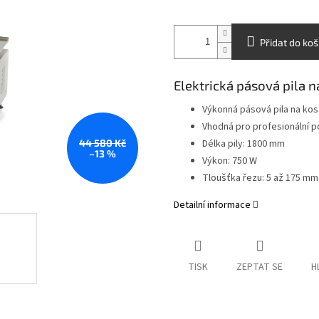
Přidat do koš
Elektrická pásová pila 
Výkonná pásová pila na kos
Vhodná pro profesionální po
44 580 Kč
Délka pily: 1800 mm
–13 %
Výkon: 750 W
Tloušťka řezu: 5 až 175 mm
Detailní informace
TISK
ZEPTAT SE
H