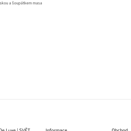
deskou a šoupátkem masa
De Luxe | SVĚT
Informace
Obchod