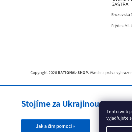
í
GASTRA
Bruzovská 
Frýdek-Míst
Copyright 2026
RATIONAL-SHOP
. Všechna práva vyhrazen
Stojíme za Ukrajinou ❤️
Tento web p
vyjadřujete s
Jak a čím pomoci »