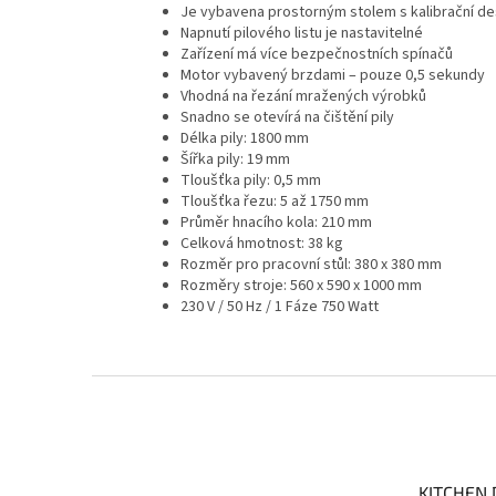
Je vybavena prostorným stolem s kalibrační 
Napnutí pilového listu je nastavitelné
Zařízení má více bezpečnostních spínačů
Motor vybavený brzdami – pouze 0,5 sekundy
Vhodná na řezání mražených výrobků
Snadno se otevírá na čištění pily
Délka pily: 1800 mm
Šířka pily: 19 mm
Tloušťka pily: 0,5 mm
Tloušťka řezu: 5 až 1750 mm
Průměr hnacího kola: 210 mm
Celková hmotnost: 38 kg
Rozměr pro pracovní stůl: 380 x 380 mm
Rozměry stroje: 560 x 590 x 1000 mm
230 V / 50 Hz / 1 Fáze 750 Watt
Z
á
p
a
t
KITCHEN 