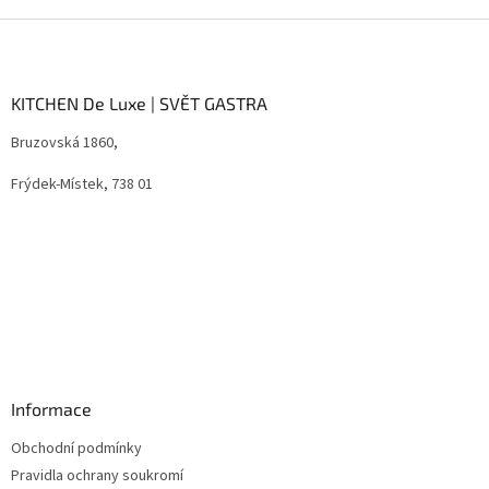
Z
á
p
a
KITCHEN De Luxe | SVĚT GASTRA
t
Bruzovská 1860,
í
Frýdek-Místek, 738 01
Informace
Obchodní podmínky
Pravidla ochrany soukromí