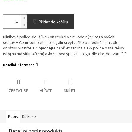
Přidat do košíku
Hliníková police slouží ke konstrukci velmi odolných regálových
sestav ■ Cenu kompletního regálu si vytvoříte pohodlně sami, dle
obrázku viz níže ■ Objednejte např. 4x stojina a 12x police dané délky
(stojina má šířku 40mm) a 4x rohová spojka = regál dle obr. do tvaru "L"
Detailní informace
ZEPTAT SE
HLÍDAT
SDÍLET
Popis
Diskuze
Detailní popis produktu