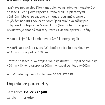
Hliníková police slouží ke konstrukci velmi odolných regálových
sestav ■ Tvoří ji dva vzpěry z litého hliníku a plastovými
výplněmi, které lze snadno vyjmout a jsou umývatelné v
myčkách nádobí ■ Součástí balení jsou také dva háčky pro
uchycení ke stojinám ■ Obrovskou výhodou tohoto regálu
představuje snadná montáž, kterou zvládne opravdu každý.
■ Samozřejmě lze kombinovat různé hloubky regálu
■ Například regál do tvaru "U" - boční police budou hloubky
400mm a zadní police 600mm
= tato sestava je: 4x stojina hloubky 400mm + 8x police hloubky
400mm + 8x rohová spojka 600mm + 4x police hloubky 600mm
■ v případě nejasností volejte +420 603 275 535
Doplňkové parametry
Kategorie
:
Police k regálu
Záruka
:
2 roky