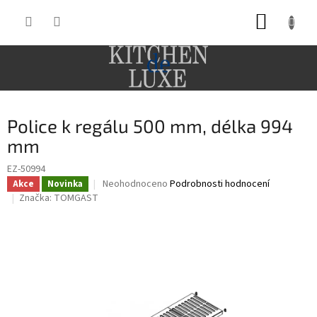
Přejít
NÁKUP
na
obsah
KOŠÍK
Police k regálu 500 mm, délka 994
mm
EZ-50994
Průměrné
Neohodnoceno
Podrobnosti hodnocení
Akce
Novinka
hodnocení
Značka:
TOMGAST
produktu
je
0,0
z
5
hvězdiček.