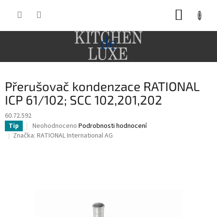
Přejít
NÁKUP
na
obsah
KOŠÍK
Přerušovač kondenzace RATIONAL
ICP 61/102; SCC 102,201,202
60.72.592
Průměrné
Neohodnoceno
Podrobnosti hodnocení
Tip
hodnocení
Značka:
RATIONAL International AG
produktu
je
0,0
z
5
hvězdiček.