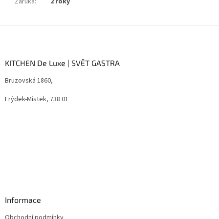
Záruka
:
2 roky
Z
á
p
a
KITCHEN De Luxe | SVĚT GASTRA
t
Bruzovská 1860,
í
Frýdek-Místek, 738 01
Informace
Obchodní podmínky