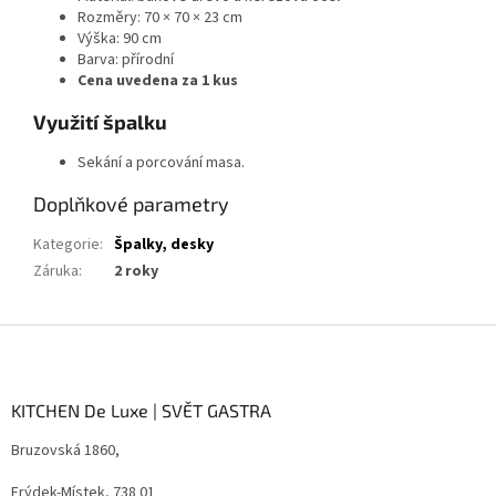
Rozměry: 70 × 70 × 23 cm
Výška: 90 cm
Barva: přírodní
Cena uvedena za 1 kus
Využití špalku
Sekání a porcování masa.
Doplňkové parametry
Kategorie
:
Špalky, desky
Záruka
:
2 roky
Z
á
p
a
KITCHEN De Luxe | SVĚT GASTRA
t
Bruzovská 1860,
í
Frýdek-Místek, 738 01