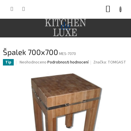
Přejít
NÁKUP
na
obsah
KOŠÍK
Špalek 700x700
MES-7070
Průměrné
Neohodnoceno
Podrobnosti hodnocení
Značka:
TOMGAST
Tip
hodnocení
produktu
je
0,0
z
5
hvězdiček.