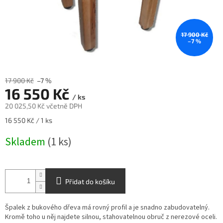
17 900 Kč
–7 %
17 900 Kč
–7 %
16 550 Kč
/ ks
20 025,50 Kč včetně DPH
Měrná
16 550 Kč / 1 ks
cena:
Skladem
(1 ks)
Přidat do košíku
Špalek z bukového dřeva má rovný profil a je snadno zabudovatelný.
Kromě toho u něj najdete silnou, stahovatelnou obruč z nerezové oceli.