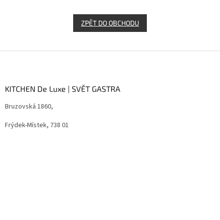
ZPĚT DO OBCHODU
Z
á
p
a
KITCHEN De Luxe | SVĚT GASTRA
t
Bruzovská 1860,
í
Frýdek-Místek, 738 01