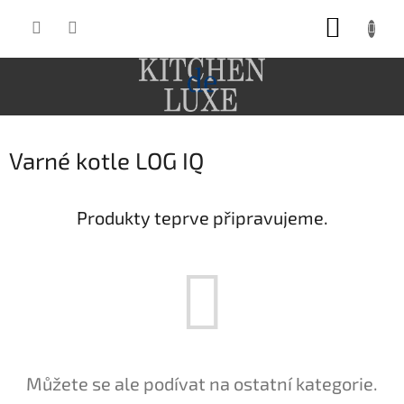
Přejít
NÁKUP
na
obsah
KOŠÍK
Varné kotle LOG IQ
Produkty teprve připravujeme.
Můžete se ale podívat na ostatní kategorie.