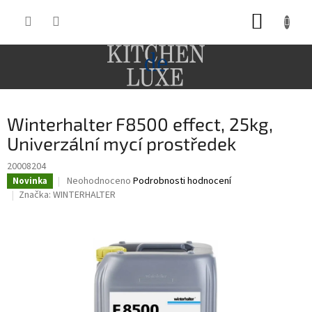
Přejít
NÁKUP
na
obsah
KOŠÍK
Winterhalter F8500 effect, 25kg,
Univerzální mycí prostředek
20008204
Průměrné
Neohodnoceno
Podrobnosti hodnocení
Novinka
hodnocení
Značka:
WINTERHALTER
produktu
je
0,0
z
5
hvězdiček.