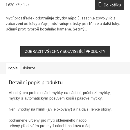
A
Měrná
1 620 Kč / 1 ks
Do košíku
cena:
Mycí prostředek odstraňuje zbytky nápojů, zaschlé zbytky jídla,
zabarvení od kávy a čaje, odstraňuje otisky po rtěnce a další tuky.
Účinný proti tvorbě kotelního kamene. Šetrný...
ZOBRAZIT VŠECHNY SOUVISEJÍCÍ PRODUKTY
Popis
Diskuze
Detailní popis produktu
Vhodný pro profesionální myčky na nádobí, průchozí myčky,
myčky s automatickým posuvem košů i
pásové myčky.
Není vhodný na hliník (ani eloxovaný) a na další lehké slitiny.
podmíněně určený pro mytí skleněného nádobí
určený především pro mytí nádobí na kávu a čaj