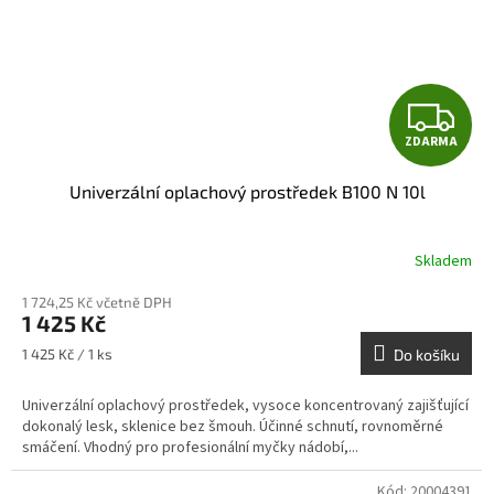
Z
ZDARMA
D
Univerzální oplachový prostředek B100 N 10l
A
R
Skladem
M
1 724,25 Kč včetně DPH
1 425 Kč
A
Měrná
1 425 Kč / 1 ks
Do košíku
cena:
Univerzální oplachový prostředek, vysoce koncentrovaný zajišťující
dokonalý lesk, sklenice bez šmouh. Účinné schnutí, rovnoměrné
smáčení. Vhodný pro profesionální myčky nádobí,...
Kód:
20004391