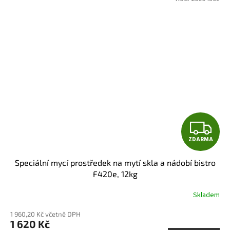
Z
ZDARMA
D
Speciální mycí prostředek na mytí skla a nádobí bistro
A
F420e, 12kg
R
Skladem
M
1 960,20 Kč včetně DPH
1 620 Kč