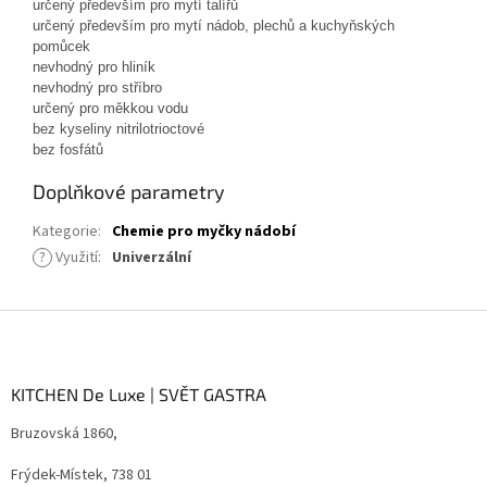
určený především pro mytí talířů
určený především pro mytí nádob, plechů a kuchyňských
pomůcek
nevhodný pro hliník
nevhodný pro stříbro
určený pro měkkou vodu
bez kyseliny nitrilotrioctové
bez fosfátů
Doplňkové parametry
Kategorie
:
Chemie pro myčky nádobí
?
Využití
:
Univerzální
Z
á
p
a
KITCHEN De Luxe | SVĚT GASTRA
t
Bruzovská 1860,
í
Frýdek-Místek, 738 01