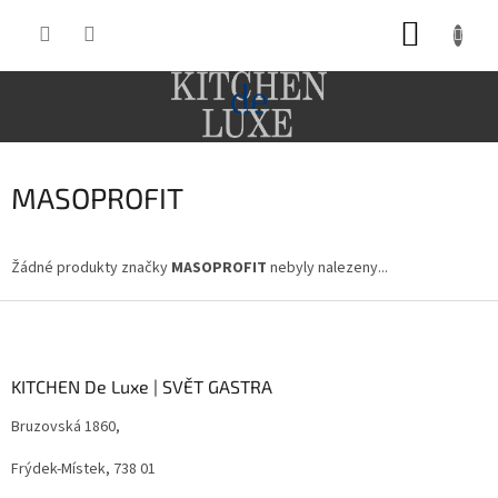
Přejít
NÁKUP
na
obsah
KOŠÍK
MASOPROFIT
Žádné produkty značky
MASOPROFIT
nebyly nalezeny...
Z
á
p
a
KITCHEN De Luxe | SVĚT GASTRA
t
Bruzovská 1860,
í
Frýdek-Místek, 738 01