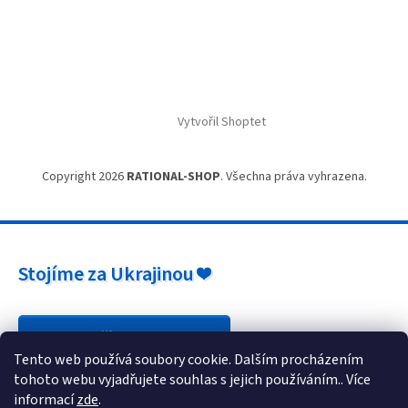
Vytvořil Shoptet
Copyright 2026
RATIONAL-SHOP
. Všechna práva vyhrazena.
Stojíme za Ukrajinou ❤️
Jak a čím pomoci »
Tento web používá soubory cookie. Dalším procházením
tohoto webu vyjadřujete souhlas s jejich používáním.. Více
informací
zde
.