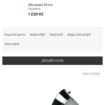
Síto bujón 20 cm
Skladem
1 230 Kč
Ř
a
Doporučujeme
Nejlevnější
Nejdražší
Nejprodávanější
z
e
Abecedně
n
í
p
OTEVŘÍT FILTR
r
o
V
Kód:
E-62621
d
ý
u
p
k
i
t
s
ů
p
r