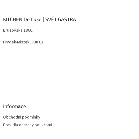
á
á
d
p
a
a
KITCHEN De Luxe | SVĚT GASTRA
c
t
í
Bruzovská 1860,
í
p
r
Frýdek-Místek, 738 01
v
k
y
v
ý
p
i
s
u
Informace
Obchodní podmínky
Pravidla ochrany soukromí