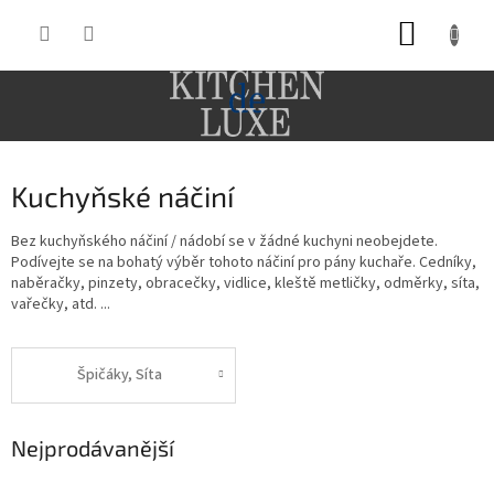
Přejít
NÁKUP
na
obsah
KOŠÍK
Kuchyňské náčiní
Bez kuchyňského náčiní / nádobí se v žádné kuchyni neobejdete.
Podívejte se na bohatý výběr tohoto náčiní pro pány kuchaře. Cedníky,
naběračky, pinzety, obracečky, vidlice, kleště metličky, odměrky, síta,
vařečky, atd. ...
Špičáky, Síta
Nejprodávanější