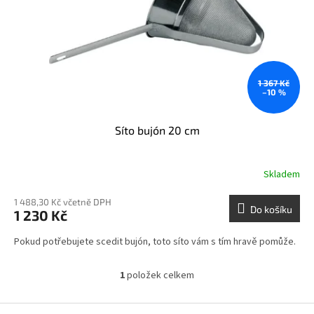
o
d
u
k
t
ů
1 367 Kč
–10 %
Síto bujón 20 cm
Skladem
1 488,30 Kč včetně DPH
Do košíku
1 230 Kč
Pokud potřebujete scedit bujón, toto síto vám s tím hravě pomůže.
1
položek celkem
O
v
l
Z