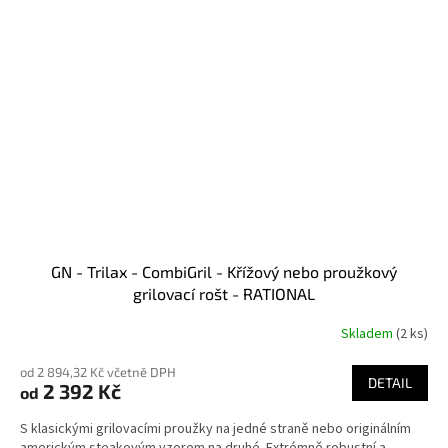
GN - Trilax - CombiGril - Křížový nebo proužkový
grilovací rošt - RATIONAL
Skladem
(2 ks)
od 2 894,32 Kč včetně DPH
DETAIL
2 392 Kč
od
S klasickými grilovacími proužky na jedné straně nebo originálním
americkým steakovým vzorem na druhé. Extrémně robustní a