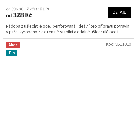
od 396,88 Kč včetně DPH
DETAIL
328 Kč
od
Nádoba z ušlechtilé oceli perforovaná, ideální pro přípravu potravin
v páře. Vyrobeno z extrémně stabilní a odolné ušlechtilé oceli.
Kód:
VL-11020
Akce
Tip