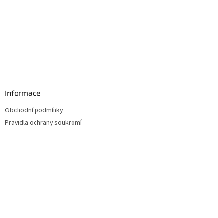
k
y
v
ý
p
i
s
u
Informace
Obchodní podmínky
Pravidla ochrany soukromí