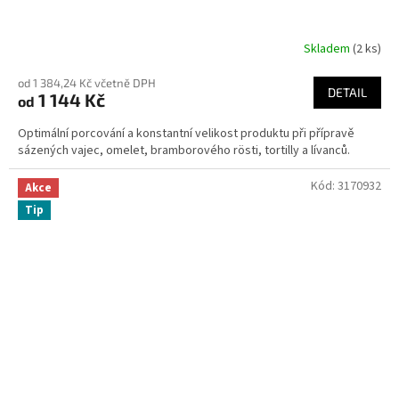
Skladem
(2 ks)
od 1 384,24 Kč včetně DPH
DETAIL
1 144 Kč
od
Optimální porcování a konstantní velikost produktu při přípravě
sázených vajec, omelet, bramborového rösti, tortilly a lívanců.
Kód:
3170932
Akce
Tip