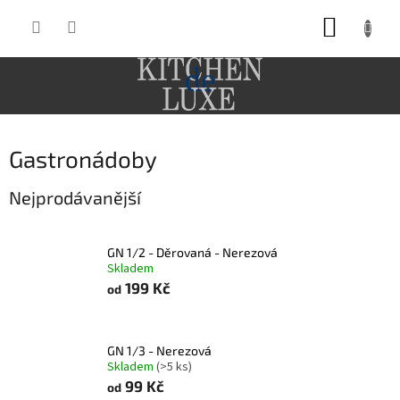
Přejít
NÁKUP
na
obsah
KOŠÍK
Gastronádoby
Nejprodávanější
GN 1/2 - Děrovaná - Nerezová
Skladem
199 Kč
od
GN 1/3 - Nerezová
Skladem
(>5 ks)
99 Kč
od