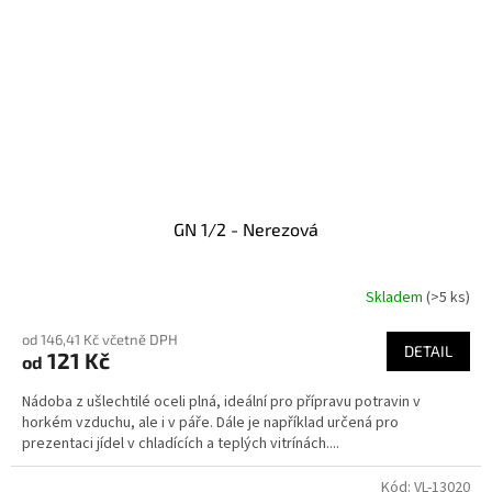
GN 1/2 - Nerezová
Skladem
(>5 ks)
od 146,41 Kč včetně DPH
DETAIL
121 Kč
od
Nádoba z ušlechtilé oceli plná, ideální pro přípravu potravin v
horkém vzduchu, ale i v páře. Dále je například určená pro
prezentaci jídel v chladících a teplých vitrínách....
Kód:
VL-13020