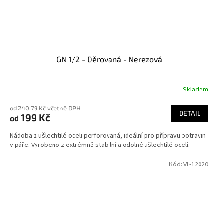
GN 1/2 - Děrovaná - Nerezová
Skladem
od 240,79 Kč včetně DPH
DETAIL
199 Kč
od
Nádoba z ušlechtilé oceli perforovaná, ideální pro přípravu potravin
v páře. Vyrobeno z extrémně stabilní a odolné ušlechtilé oceli.
Kód:
VL-12020