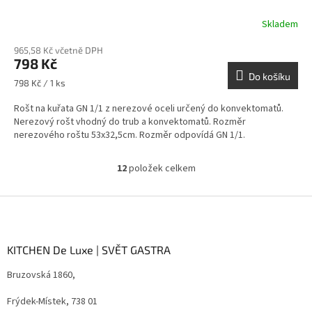
Skladem
965,58 Kč včetně DPH
798 Kč
Do košíku
Měrná
798 Kč / 1 ks
cena:
Rošt na kuřata GN 1/1 z nerezové oceli určený do konvektomatů.
Nerezový rošt vhodný do trub a konvektomatů. Rozměr
nerezového roštu 53x32,5cm. Rozměr odpovídá GN 1/1.
12
položek celkem
O
v
l
Z
á
á
d
p
a
a
KITCHEN De Luxe | SVĚT GASTRA
c
t
í
Bruzovská 1860,
í
p
r
Frýdek-Místek, 738 01
v