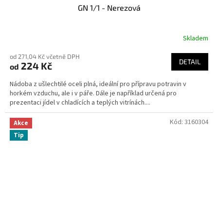
GN 1/1 - Nerezová
Skladem
od 271,04 Kč včetně DPH
DETAIL
224 Kč
od
Nádoba z ušlechtilé oceli plná, ideální pro přípravu potravin v
horkém vzduchu, ale i v páře. Dále je například určená pro
prezentaci jídel v chladících a teplých vitrínách....
Kód:
3160304
Akce
Tip