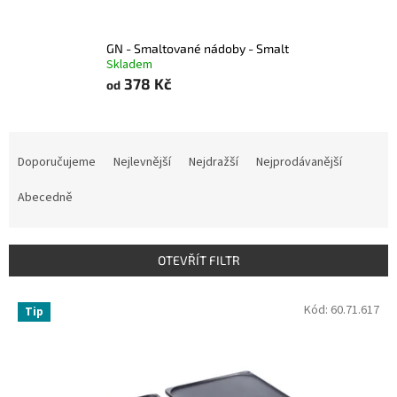
GN - Smaltované nádoby - Smalt
Skladem
378 Kč
od
Ř
a
Doporučujeme
Nejlevnější
Nejdražší
Nejprodávanější
z
e
Abecedně
n
í
p
OTEVŘÍT FILTR
r
o
V
Kód:
60.71.617
Tip
d
ý
u
p
k
i
t
s
ů