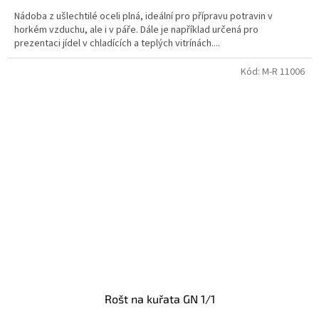
Nádoba z ušlechtilé oceli plná, ideální pro přípravu potravin v
horkém vzduchu, ale i v páře. Dále je například určená pro
prezentaci jídel v chladících a teplých vitrínách....
Kód:
M-R 11006
Rošt na kuřata GN 1/1