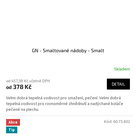
GN - Smaltované nádoby - Smalt
Skladem
od 457,38 Kč včetně DPH
DETAIL
378 Kč
od
Velmi dobrá tepelná vodivost pro smažení, pečení. Velmi dobrá
tepelná vodivost pro rovnoměrné zhnědnutí a nadýchané koláče
pečené na plechu.
Kód:
60.73.802
Akce
Tip