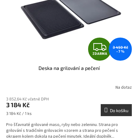
p
r
o
d
u
k
t
Z
ů
3 450 Kč
–7 %
ZDARMA
D
Deska na grilování a pečení
A
R
Na dotaz
M
3 852,64 Kč včetně DPH
3 184 Kč
A
Do košíku
Měrná
3 184 Kč / 1 ks
cena:
Pro šťavnaté grilované maso, ryby nebo zeleninu. Strana pro
grilování s tradičním grilovacím vzorem a strana pro pečení s
okrajem kolem dokola na pečení minutek. Ideální doplněk...