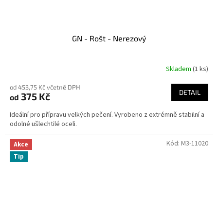
GN - Rošt - Nerezový
Skladem
(1 ks)
od 453,75 Kč včetně DPH
DETAIL
375 Kč
od
Ideální pro přípravu velkých pečení. Vyrobeno z extrémně stabilní a
odolné ušlechtilé oceli.
Kód:
M3-11020
Akce
Tip