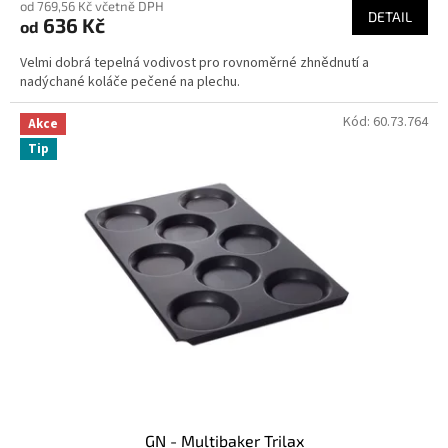
od 769,56 Kč včetně DPH
DETAIL
636 Kč
od
Velmi dobrá tepelná vodivost pro rovnoměrné zhnědnutí a
nadýchané koláče pečené na plechu.
Kód:
60.73.764
Akce
Tip
GN - Multibaker Trilax